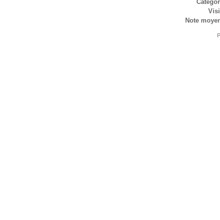
Catégor
Visi
Note moye
P