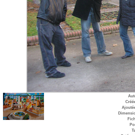
Aut
Créée
Ajoutée
Dimensi
Fich
Po
T